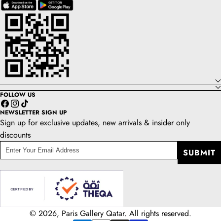
FOLLOW US
Facebook
Instagram
TikTok
NEWSLETTER SIGN UP
Sign up for exclusive updates, new arrivals & insider only
discounts
enter
SUBMIT
your
email
address
© 2026, Paris Gallery Qatar. All rights reserved.