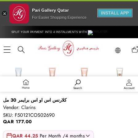
Pari Gallery Qatar
INSTALL APP
For Easier Shopping Experience
Skip to content
SPLIT YOUR PAYMENT INTO 4 INSTALLMENTS WITH
Lang
0
ite
Lang
Skip to product information
Home
Search
Account
كلارنس اس او اس برايمر 30 مل
Vendor:
Clarins
SKU:
F50121COS02690
QAR 177.00
QAR 44.25
Per Month /4 months