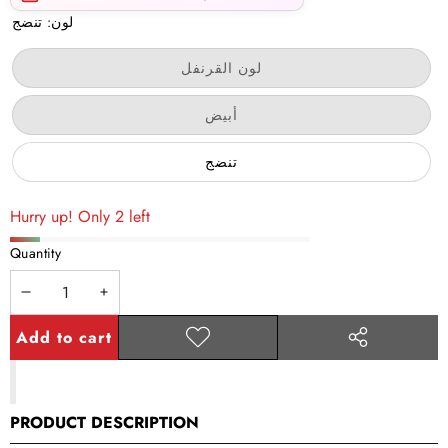
لون:
تنضج
Variant
لون القرنفل
sold
out
or
Variant
أبيض
unavailable
sold
out
or
تنضج
unavailable
Hurry up! Only 2 left
Quantity
Decrease
Increase
quantity
quantity
Add to cart
Add to
Share
wishlist
this
product
PRODUCT DESCRIPTION