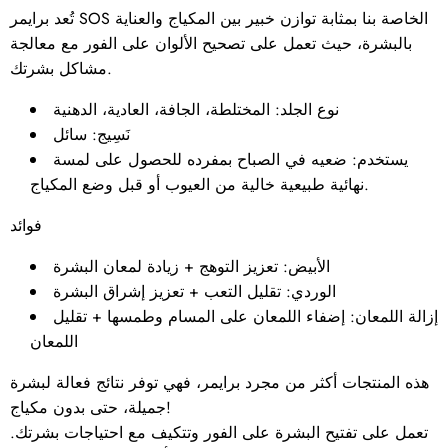
تُعد برايمر SOS الخاصة بنا بمثابة توازن خبير بين المكياج والعناية
بالبشرة، حيث تعمل على تصحيح الألوان على الفور مع معالجة
مشاكل بشرتك.
نوع الجلد:
المختلطة، الجافة، العادية، الدهنية
نَسِيج:
سائل
يستخدم:
ضعيه في الصباح بمفرده للحصول على لمسة
نهائية طبيعية خالية من العيوب أو قبل وضع المكياج.
فوائد
الأبيض: تعزيز التوهج + زيادة لمعان البشرة
​الوردي: تقليل التعب + تعزيز إشراق البشرة
إزالة اللمعان: إضفاء اللمعان على المسام وطمسها + تقليل
اللمعان
هذه المنتجات أكثر من مجرد برايمر، فهي توفر نتائج فعالة لبشرة
جميلة، حتى بدون مكياج!
تعمل على تفتيح البشرة على الفور وتتكيف مع احتياجات بشرتك.