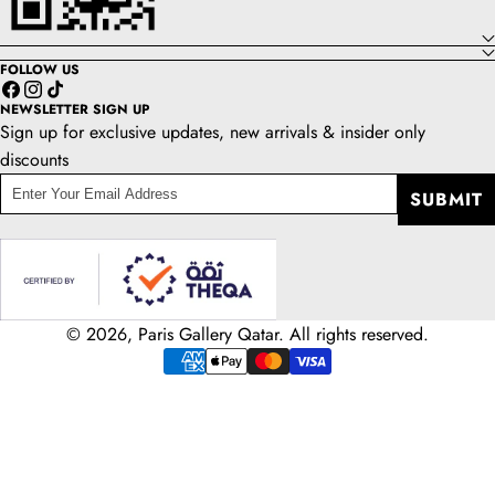
FOLLOW US
Facebook
Instagram
TikTok
NEWSLETTER SIGN UP
Sign up for exclusive updates, new arrivals & insider only
discounts
enter
SUBMIT
your
email
address
© 2026, Paris Gallery Qatar. All rights reserved.
Payment
methods