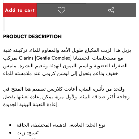
Decrease
Increase
quantity
quantity
Add to cart
Add to
Share
wishlist
this
product
PRODUCT DESCRIPTION
يزيل هذا الزيت المكياج طويل الأمد والمقاوم للماء. تركيبته غنية
بمركب Clarins [Gentle Complex] مع مستخلصات الجنطيانا
الصفراء العضوية وبلسم الليمون لتهدئة وتنعيم البشرة. ملمس
خفيف وناعم يتحول إلى لوشن كريمي عند ملامسته للماء.
وللحد من تأثيره البيئي، أعادت كلارنس تصميم هذا المنتج في
زجاجة أكثر صداقة للبيئة. ولأول مرة، يمكن إعادة تعبئتها بفضل
إعادة التعبئة البيئية الجديدة.
نوع الجلد:
العادية، الدهنية، المختلطة، الجافة
نَسِيج:
زيت