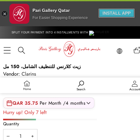
Pari Gallery Qatar
INSTALL APP
For Easier Shopping Experience
Skip to content
SPLIT YOUR PAYMENT INTO 4 INSTALLMENTS WITH
Lang
0
ite
Lang
Skip to product information
زيت كلارنس للتنظيف الشامل، 150 مل
Vendor:
Clarins
SKU:
F50121BDC03834
QAR 143.00
Home
Search
Accoun
QAR 35.75
Per Month /4 months
Hurry up! Only 7 left
Quantity