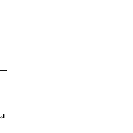
خشب الصندل، نجيل الهند، العنبر، وخشب الأرز.
الم