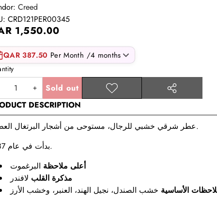
ndor:
Creed
U:
CRD121PER00345
AR 1,550.00
QAR 387.50
Per Month /4 months
ntity
Sold out
Decrease
Increase
Add to
Share
wishlist
ODUCT DESCRIPTION
this
quantity
quantity
product
عطر شرقي خشبي للرجال، مستوحى من أشجار البرتغال العطرة.
بدأت في عام 1987.
أعلى ملاحظة
البرغموت
مذكرة القلب
لافندر
لاحظات الأساسية