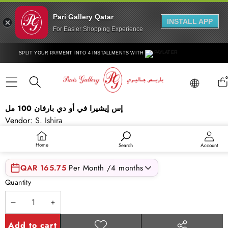
Pari Gallery Qatar
INSTALL APP
For Easier Shopping Experience
Skip to content
SPLIT YOUR PAYMENT INTO 4 INSTALLMENTS WITH
Lang
0
ite
Lang
Skip to product information
إس إيشيرا في أو دي بارفان 100 مل
Vendor:
S. Ishira
SKU:
ISR121PER00020
QAR 663.00
Home
Search
Account
QAR 165.75
Per Month /4 months
Quantity
Decrease
Increase
quantity
quantity
Add to cart