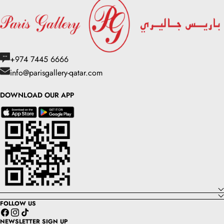
+974 7445 6666
info@parisgallery-qatar.com
DOWNLOAD OUR APP
FOLLOW US
Facebook
Instagram
TikTok
NEWSLETTER SIGN UP