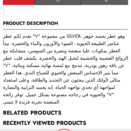
Add to
Share
wishlist
this
product
PRODUCT DESCRIPTION
نقدم لكم عطر "V" من مجموعة SILVER، وهو عطر يجسد جوهر
عناصر الطبيعة الحيوية - الضوء والأوزون والماء والخضرة. يبدأ
العطر بمكونات عليا منعشة ونضرة من السوسن، متشابكة مع
الروائح العشبية والخشبية لنجيل الهند والخضرة. يكشف قلب عطر
"V" عن باقة زهور بودرية، تندمج مع لمسة نهائية مسكية ومائية،
مما يثير الإحساس المنعش والحيوي للصباح الندي. هذا العطر
مثالي لأولئك الذين يبحثون عن التجديد والطاقة، وعلى استعداد
لمواجهة أي تحدي تواجهه الحياة. إنه يجسد الترابية والنضارة
والحيوية في زجاجة مصنوعة بشكل جميل. توفر رائحة "V"
المنعشة تجربة فريدة لا تنسى.
RELATED PRODUCTS
RECENTLY VIEWED PRODUCTS