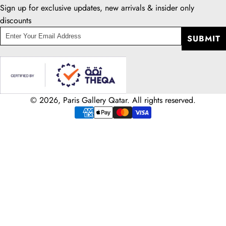
Sign up for exclusive updates, new arrivals & insider only
discounts
enter
SUBMIT
your
email
address
© 2026, Paris Gallery Qatar. All rights reserved.
Payment
methods